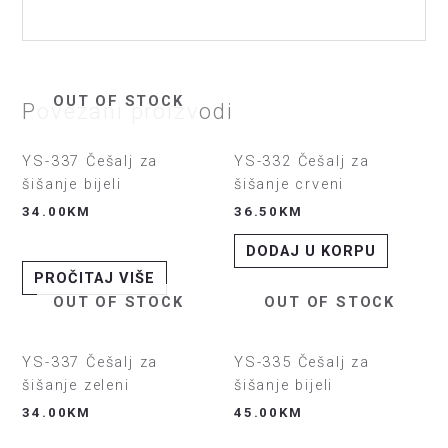
OUT OF STOCK
Povezani proizvodi
YS-337 Češalj za
YS-332 Češalj za
šišanje bijeli
šišanje crveni
34.00
KM
36.50
KM
DODAJ U KORPU
PROČITAJ VIŠE
OUT OF STOCK
OUT OF STOCK
YS-337 Češalj za
YS-335 Češalj za
šišanje zeleni
šišanje bijeli
34.00
KM
45.00
KM