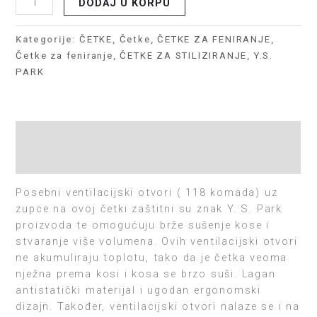
DODAJ U KORPU
Kategorije:
ČETKE
,
Četke
,
ČETKE ZA FENIRANJE
,
Četke za feniranje
,
ČETKE ZA STILIZIRANJE
,
Y.S.
PARK
Opis
Recenzije (0)
Posebni ventilacijski otvori ( 118 komada) uz
zupce na ovoj četki zaštitni su znak Y. S. Park
proizvoda te omogućuju brže sušenje kose i
stvaranje više volumena. Ovih ventilacijski otvori
ne akumuliraju toplotu, tako da je četka veoma
nježna prema kosi i kosa se brzo suši. Lagan
antistatički materijal i ugodan ergonomski
dizajn. Također, ventilacijski otvori nalaze se i na