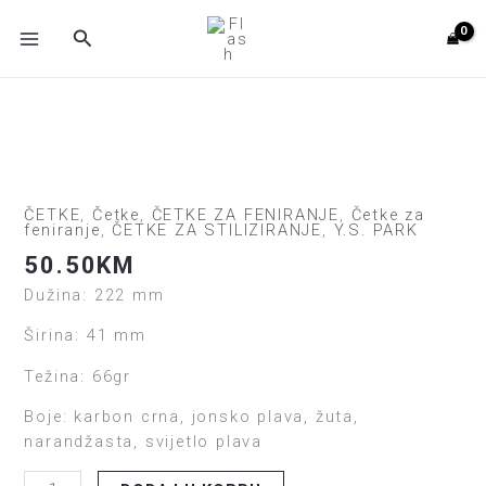
Skip
MAIN
Search
to
MENU
content
T09
Antistatička
polučetka
ČETKE
,
Četke
,
ČETKE ZA FENIRANJE
,
Četke za
feniranje
,
ČETKE ZA STILIZIRANJE
,
Y.S. PARK
za
feniranje
50.50
KM
-
Dužina: 222 mm
STRAIGHT
Širina: 41 mm
AIR
STYLER
Težina: 66gr
NARANDŽASTA
količina
Boje: karbon crna, jonsko plava, žuta,
narandžasta, svijetlo plava