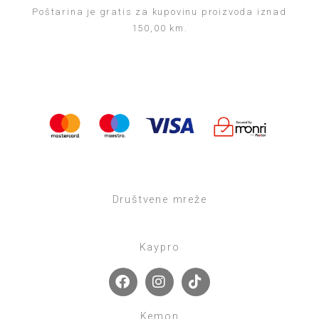
Poštarina je gratis za kupovinu proizvoda iznad
150,00 km.
Društvene mreže
Kaypro
F
I
T
a
n
i
c
s
k
e
t
t
Kemon