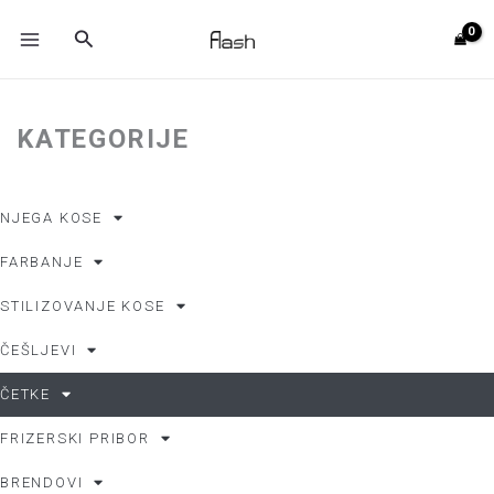
Skip
MAIN
Search
to
MENU
content
KATEGORIJE
NJEGA KOSE
FARBANJE
STILIZOVANJE KOSE
ČEŠLJEVI
Početna
/ ČETKE
ČETKE
Search
Search
FRIZERSKI PRIBOR
BRENDOVI