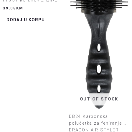
PLASTIKE 6960 – HIGH
QUALITY PLASTIC
39.08
KM
DODAJ U KORPU
OUT OF STOCK
DB24 Karbonska
polučetka za feniranje –
DRAGON AIR STYLER