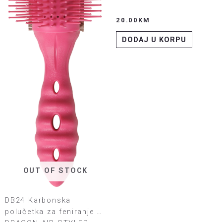
20.00
KM
DODAJ U KORPU
OUT OF STOCK
DB24 Karbonska
polučetka za feniranje –