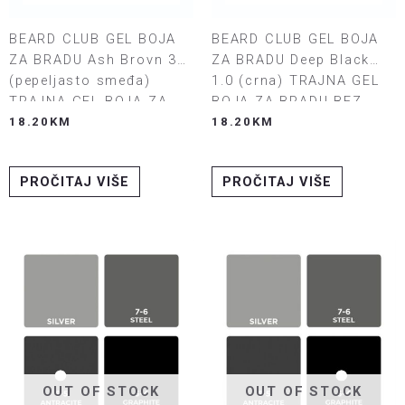
BEARD CLUB GEL BOJA
BEARD CLUB GEL BOJA
ZA BRADU Deep Black
ZA BRADU Ash Brovn 3/4
1.0 (crna) TRAJNA GEL
(pepeljasto smeđa)
BOJA ZA BRADU BEZ
TRAJNA GEL BOJA ZA
AMONIJAKA
BRADU BEZ AMONIJAKA
18.20
KM
18.20
KM
PROČITAJ VIŠE
PROČITAJ VIŠE
OUT OF STOCK
OUT OF STOCK