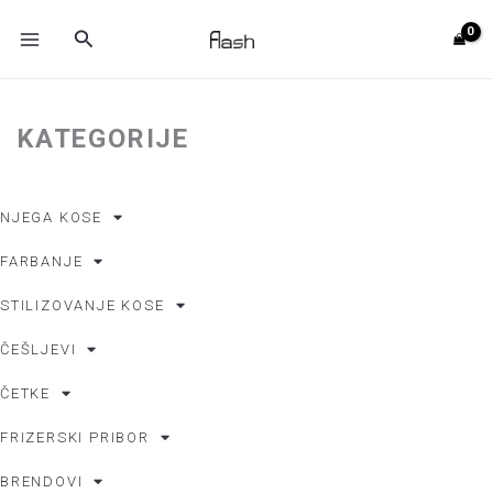
Skip
MAIN
Search
to
MENU
content
KATEGORIJE
NJEGA KOSE
FARBANJE
STILIZOVANJE KOSE
ČEŠLJEVI
Početna
/ Beard Club BREND
ČETKE
Search
Search
FRIZERSKI PRIBOR
BRENDOVI