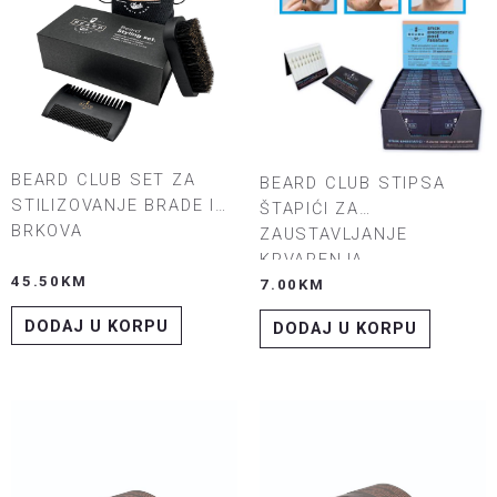
BEARD CLUB SET ZA
BEARD CLUB STIPSA
STILIZOVANJE BRADE I
ŠTAPIĆI ZA
BRKOVA
ZAUSTAVLJANJE
KRVARENJA
45.50
KM
7.00
KM
DODAJ U KORPU
DODAJ U KORPU