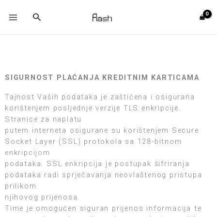
Skip
MAIN
Search
to
MENU
content
SIGURNOST PLAĆANJA KREDITNIM KARTICAMA
Tajnost Vaših podataka je zaštićena i osigurana
korištenjem posljednje verzije TLS enkripcije.
Stranice za naplatu
putem interneta osigurane su korištenjem Secure
Socket Layer (SSL) protokola sa 128-bitnom
enkripcijom
podataka. SSL enkripcija je postupak šifriranja
podataka radi sprječavanja neovlaštenog pristupa
prilikom
njihovog prijenosa.
Time je omogućen siguran prijenos informacija te