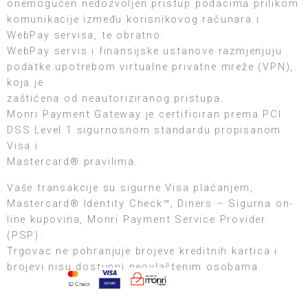
onemogućen nedozvoljen pristup podacima prilikom
komunikacije između korisnikovog računara i
WebPay servisa, te obratno.
WebPay servis i finansijske ustanove razmjenjuju
podatke upotrebom virtualne privatne mreže (VPN),
koja je
zaštićena od neautoriziranog pristupa.
Monri Payment Gateway je certificiran prema PCI
DSS Level 1 sigurnosnom standardu propisanom
Visa i
Mastercard® pravilima.
Vaše transakcije su sigurne Visa plaćanjem,
Mastercard® Identity Check™, Diners – Sigurna on-
line kupovina, Monri Payment Service Provider
(PSP).
Trgovac ne pohranjuje brojeve kreditnih kartica i
brojevi nisu dostupni neovlaštenim osobama.