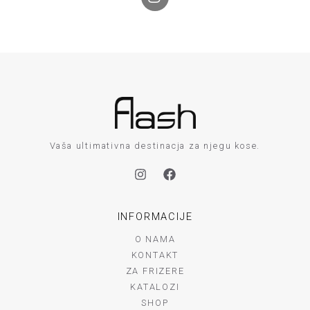
n
r
s
a
t
m
a
g
r
a
m
Vaša ultimativna destinacja za njegu kose.
INFORMACIJE
O NAMA
KONTAKT
ZA FRIZERE
KATALOZI
SHOP