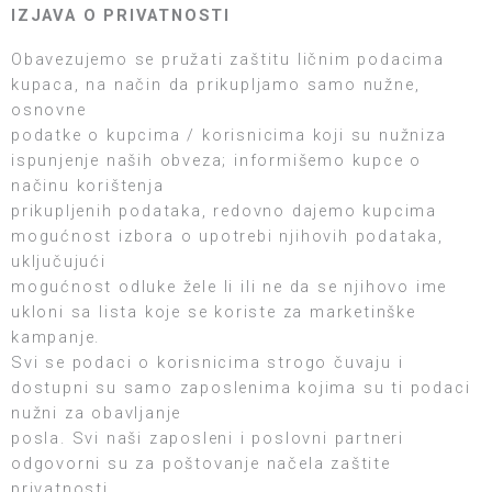
IZJAVA O PRIVATNOSTI
Obavezujemo se pružati zaštitu ličnim podacima
kupaca, na način da prikupljamo samo nužne,
osnovne
podatke o kupcima / korisnicima koji su nužniza
ispunjenje naših obveza; informišemo kupce o
načinu korištenja
prikupljenih podataka, redovno dajemo kupcima
mogućnost izbora o upotrebi njihovih podataka,
uključujući
mogućnost odluke žele li ili ne da se njihovo ime
ukloni sa lista koje se koriste za marketinške
kampanje.
Svi se podaci o korisnicima strogo čuvaju i
dostupni su samo zaposlenima kojima su ti podaci
nužni za obavljanje
posla. Svi naši zaposleni i poslovni partneri
odgovorni su za poštovanje načela zaštite
privatnosti.