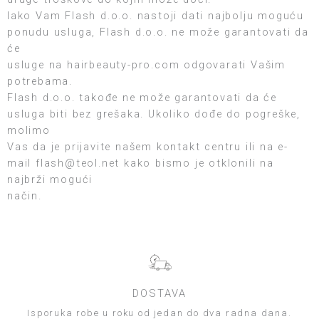
Iako Vam Flash d.o.o. nastoji dati najbolju moguću
ponudu usluga,
Flash
d.o.o. ne može garantovati da
će
usluge na
hairbeauty-pro.com
odgovarati Vašim
potrebama.
Flash
d.o.o. takođe ne može garantovati da će
usluga biti bez grešaka. Ukoliko dođe do pogreške,
molimo
Vas da je prijavite našem kontakt centru ili na e-
mail flash@teol.net kako bismo je otklonili na
najbrži mogući
način.
DOSTAVA
Isporuka robe u roku od jedan do dva radna dana.