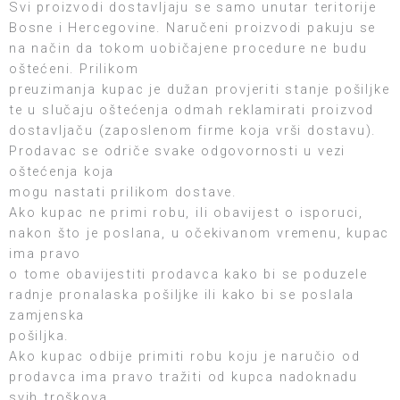
Svi proizvodi dostavljaju se samo unutar teritorije
Bosne i Hercegovine. Naručeni proizvodi pakuju se
na način da tokom uobičajene procedure ne budu
oštećeni. Prilikom
preuzimanja kupac je dužan provjeriti stanje pošiljke
te u slučaju oštećenja odmah reklamirati proizvod
dostavljaču (zaposlenom firme koja vrši dostavu).
Prodavac se odriče svake odgovornosti u vezi
oštećenja koja
mogu nastati prilikom dostave.
Ako kupac ne primi robu, ili obavijest o isporuci,
nakon što je poslana, u očekivanom vremenu, kupac
ima pravo
o tome obavijestiti prodavca kako bi se poduzele
radnje pronalaska pošiljke ili kako bi se poslala
zamjenska
pošiljka.
Ako kupac odbije primiti robu koju je naručio od
prodavca ima pravo tražiti od kupca nadoknadu
svih troškova