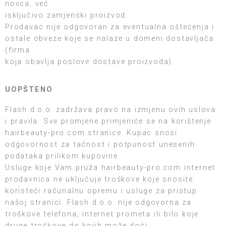
novca, već
isključivo zamjenski proizvod.
Prodavac nije odgovoran za eventualna oštećenja i
ostale obveze koje se nalaze u domeni dostavljača
(firma
koja obavlja poslove dostave proizvoda).
UOPŠTENO
Flash d.o.o. zadržava pravo na izmjenu ovih uslova
i pravila. Sve promjene primjeniće se na korištenje
hairbeauty-pro.com stranice. Kupac snosi
odgovornost za tačnost i potpunost unesenih
podataka prilikom kupovine.
Usluge koje Vam pruža
hairbeauty-pro.com
internet
prodavnica ne uključuje troškove koje snosite
koristeći računalnu opremu i usluge za pristup
našoj stranici. Flash d.o.o. nije odgovorna za
troškove telefona, internet prometa ili bilo koje
druge troškove do kojih može doći.