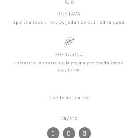
DOSTAVA
Isporuka robe u roku od jedan do dva radna dana.
POŠTARINA
Poštarina je gratis za kupovinu proizvoda iznad
150,00 km.
Društvene mreže
Kaypro
F
I
T
a
n
i