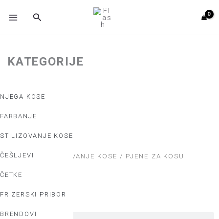
Skip
MAIN
Search
to
MENU
content
KATEGORIJE
NJEGA KOSE
FARBANJE
STILIZOVANJE KOSE
ČEŠLJEVI
Početna
/
STILIZOVANJE KOSE
/ PJENE ZA KOSU
ČETKE
Search
Search
FRIZERSKI PRIBOR
BRENDOVI