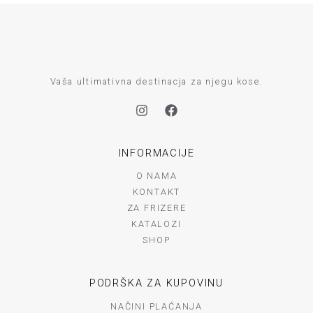
g
r
a
m
Vaša ultimativna destinacja za njegu kose.
INFORMACIJE
O NAMA
KONTAKT
ZA FRIZERE
KATALOZI
SHOP
PODRŠKA ZA KUPOVINU
NAČINI PLAĆANJA