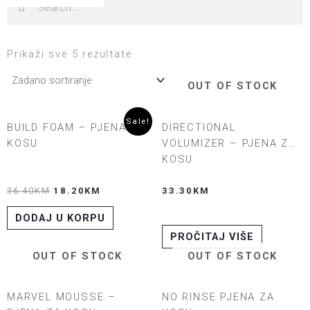
Prikaži sve 5 rezultate
OUT OF STOCK
Original
Current
Sale!
BUILD FOAM – PJENA ZA
DIRECTIONAL
price
price
was:
is:
KOSU
VOLUMIZER – PJENA ZA
36.40KM.
18.20KM.
KOSU
36.40
KM
18.20
KM
33.30
KM
DODAJ U KORPU
PROČITAJ VIŠE
OUT OF STOCK
OUT OF STOCK
MARVEL MOUSSE –
NO RINSE PJENA ZA