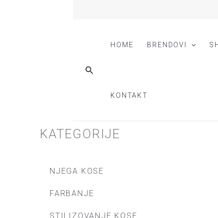
Skip
to
content
HOME
BRENDOVI
S
Search
KONTAKT
KATEGORIJE
NJEGA KOSE
FARBANJE
STILIZOVANJE KOSE