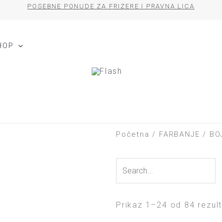
POSEBNE PONUDE ZA FRIZERE I PRAVNA LICA
HOP
Početna
/
FARBANJE
/ BO
Search
Search
Prikaz 1–24 od 84 rezul