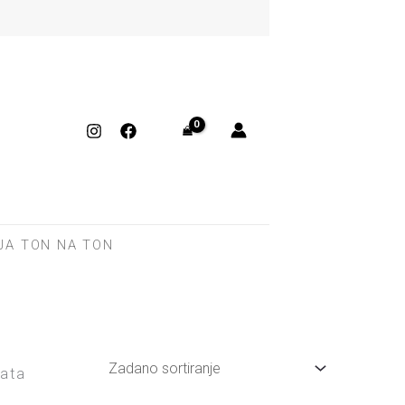
JA TON NA TON
tata