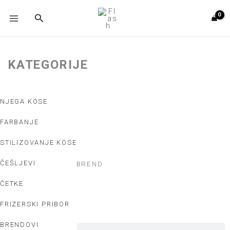
Skip
MAIN
Search
to
MENU
content
KATEGORIJE
NJEGA KOSE
FARBANJE
STILIZOVANJE KOSE
ČEŠLJEVI
Početna
/ Cramer BREND
ČETKE
Search
Search
FRIZERSKI PRIBOR
BRENDOVI