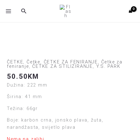
Skip
MAIN
Search
to
MENU
content
ČETKE
,
Četke
,
ČETKE ZA FENIRANJE
,
Četke za
feniranje
,
ČETKE ZA STILIZIRANJE
,
Y.S. PARK
50.50
KM
Dužina: 222 mm
Širina: 41 mm
Težina: 66gr
Boje: karbon crna, jonsko plava, žuta,
narandžasta, svijetlo plava
Nema na zalihi