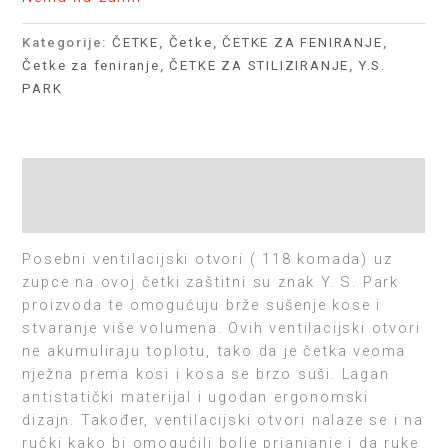
Kategorije:
ČETKE
,
Četke
,
ČETKE ZA FENIRANJE
,
Četke za feniranje
,
ČETKE ZA STILIZIRANJE
,
Y.S.
PARK
Opis
Recenzije (0)
Posebni ventilacijski otvori ( 118 komada) uz
zupce na ovoj četki zaštitni su znak Y. S. Park
proizvoda te omogućuju brže sušenje kose i
stvaranje više volumena. Ovih ventilacijski otvori
ne akumuliraju toplotu, tako da je četka veoma
nježna prema kosi i kosa se brzo suši. Lagan
antistatički materijal i ugodan ergonomski
dizajn. Također, ventilacijski otvori nalaze se i na
ručki kako bi omogućili bolje prianjanje i da ruke