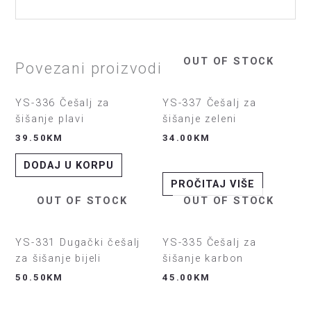
OUT OF STOCK
Povezani proizvodi
YS-336 Češalj za
YS-337 Češalj za
šišanje plavi
šišanje zeleni
39.50
KM
34.00
KM
DODAJ U KORPU
PROČITAJ VIŠE
OUT OF STOCK
OUT OF STOCK
YS-331 Dugački češalj
YS-335 Češalj za
za šišanje bijeli
šišanje karbon
50.50
KM
45.00
KM